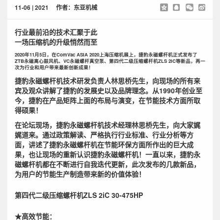
11-06 | 2021
作者：东亚机械
行业最前沿的技术汇聚于此
一场压缩机的升级悄然而至
2020年11月5日，在ComVac ASIA 2020上海压缩机展上，捷豹永磁螺杆机正式发布了
ZTB永磁离心鼓风机
、
VC永磁螺杆真空泵
、
第四代二级压缩螺杆机
ZLS 2iC
等新品，再一
次为行业和用户带来最新创新成果！
捷豹永磁螺杆机技术研发负责人林思桥先生，向现场的所有来
宾及观众讲解了捷豹的发展史以及品牌理念。从1990年创业至
今，捷豹在产品矩阵上面的布局与演变，在节能技术方面所取
得硕果！
在论坛现场，捷豹永磁螺杆机技术经理林思桥先生，向大家娓
娓道来。通过政策解读、严格执行行业标准、行业分析等方
面，讲述了捷豹永磁螺杆机在节能环保方面所作出的巨大成
果，也让现场的重新认识捷豹永磁螺杆机！一直以来，捷豹永
磁螺杆机都在不断进行自我迭代更新，此次发布的几款新品，
为用户的节能生产制造带来新的价值体验！
第四代二级压缩螺杆机
ZLS 2iC 30-475HP
★高效节能：