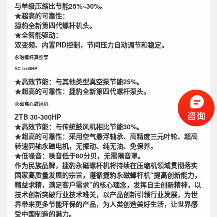
与单级压缩比节能25%~30%。
★超高的可靠性：
捷豹全新第四代螺杆机头。
★全智能驱动：
双变频、内置PID控制，节间压力自动调节和稳定。
永磁螺杆真空泵
VC 5-50HP
★高效节能：
与其他类型真空泵节能25%。
★超高的可靠性：
捷豹全新第四代螺杆泵头。
永磁离心鼓风机
ZTB 30-300HP
★高效节能：
与传统鼓风机相比节能30%。
★超高的可靠性：
采用空气悬浮轴承、高精度三元叶轮、超高
转速同轴永磁电机，无振动、纯无油、免保养。
★低噪音：
噪音低于80分贝，无需隔音罩。
作为民族品牌，捷豹永磁螺杆机将持续在压缩机领域贯彻落实
国家高质量发展的宗旨，遵循捷豹永磁螺杆机“提高创新能力，
精益求精，满足客户需求”的核心理念，发挥自主创新精神，以
技术创新突破行业技术难关，以产品创新引领行业发展，为世
界带来更多节能环保的产品，为人类创造美好生活，让世界感
受中国制造的魅力。