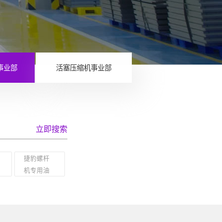
事业部
活塞压缩机事业部
立即搜索
密
捷豹螺杆
机专用油