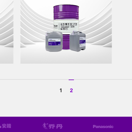
捷豹螺杆机专用油
1
2