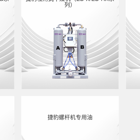
列）
G系
捷豹吸附式干燥机（ED-X/ED-HX系
列）
捷豹螺杆机专用油