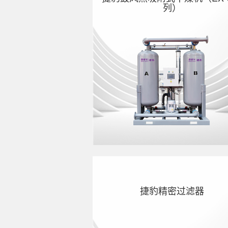
列）
捷豹鼓风热吸附式干燥机（EX-
列）
捷豹精密过滤器