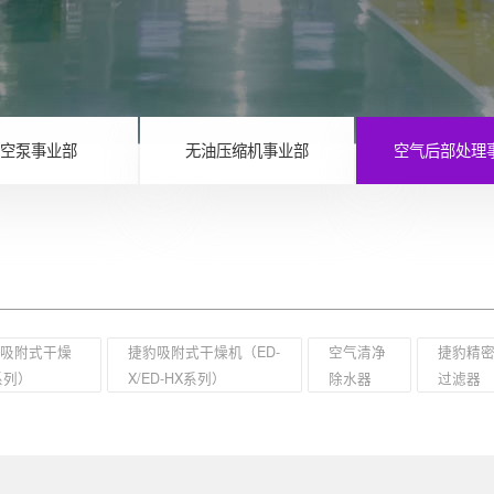
空泵事业部
无油压缩机事业部
空气后部处理
热吸附式干燥
捷豹吸附式干燥机（ED-
空气清净
捷豹精
系列）
X/ED-HX系列）
除水器
过滤器