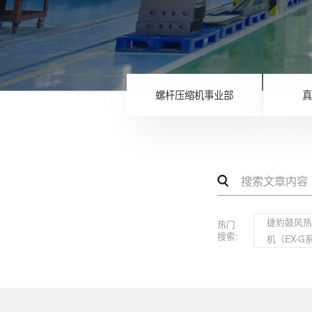
螺杆压缩机事业部
真
捷豹鼓风
热门
搜索:
机（EX-G