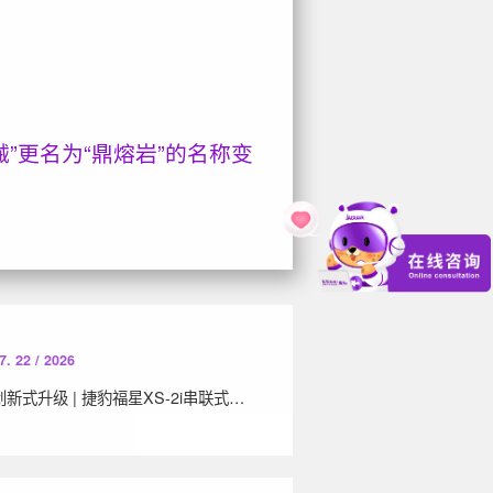
械”更名为“鼎熔岩”的名称变
7. 22 / 2026
创新式升级 | 捷豹福星XS-2i串联式二级压缩系列