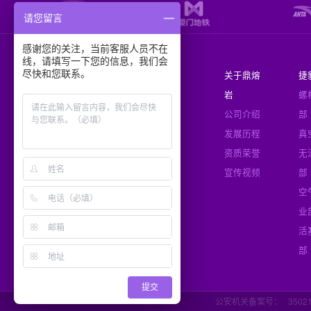
请您留言
感谢您的关注，当前客服人员不在
线，请填写一下您的信息，我们会
全国服务电话：
尽快和您联系。
首
关于鼎熔
捷
400-611-3080
页
岩
螺
mail.jaguar-compressor.com
公司介绍
部
发展历程
真
资质荣誉
无
友情链接
宣传视频
部
空
业
活
部
提交
公安机关备案号：
3502