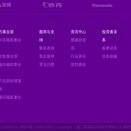
豹事业部
服务与支
资讯中心
投资者关
杆压缩机事业
持
鼎熔岩资
系
售前咨询
讯
股票动态
空泵事业部
售后服务
行业资讯
信息披露
油压缩机事业
常见问题
党的建设
气后部处理事
部
塞压缩机事业
1202000144 闽ICP备11008752号-1
Copyright © 厦门鼎熔岩科技股份有限公司 版