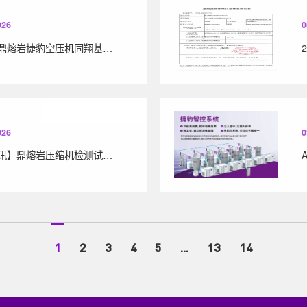
026
0
热烈庆祝鼎熔岩捷豹空压机同翔基地首批整机顺利下线
026
0
【重磅喜讯】鼎熔岩压缩机检测试验室二次通过国家级评定！
1
2
3
4
5
...
13
14