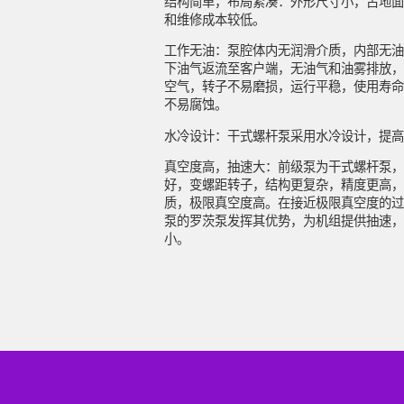
结构简单，布局紧凑：外形尺寸小，占地面
和维修成本较低。
工作无油：泵腔体内无润滑介质，内部无油
下油气返流至客户端，无油气和油雾排放，
全球服务网络
空气，转子不易磨损，运行平稳，使用寿命
不易腐蚀。
水冷设计：干式螺杆泵采用水冷设计，提高
如今，全球国家和地区有近一百万台捷豹设
真空度高，抽速大：前级泵为干式螺杆泵，
营。它的营销网络遍布世界各地。同时，在
好，变螺距转子，结构更复杂，精度更高，
心城市建立了便捷的客户服务中心，不仅为
质，极限真空度高。在接近极限真空度的过
供全面的产品，而且为客户提供可靠的售后
泵的罗茨泵发挥其优势，为机组提供抽速，
小。
专业的销售团队和专业的技术服务团队随时
务。