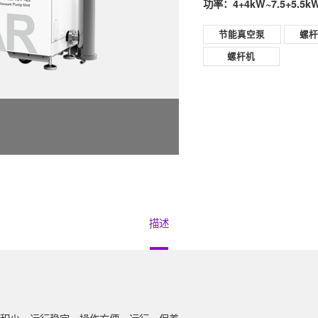
功率：4+4kW~7.5+5.5k
节能真空泵
螺
螺杆机
描述