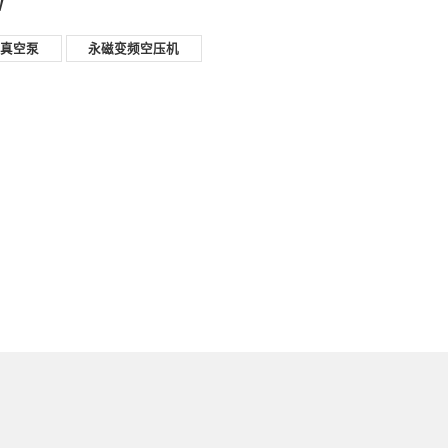
W
杆真空泵
永磁变频空压机