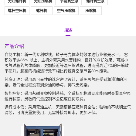
无油螺杆机
无油压缩机
节能真空泵
螺杆真空泵
螺杆空压机
螺杆机
空气压缩机
压缩机
描述
产品介绍
全球服务网络
自制主机：新一代专利型线，转子与壳体密封效果达行业领先水平， 容
如今，全球国家和地区有近一百万台捷豹设备在运营。它的营销网络遍
积效率达85% 以上，主机外壳采用水套结构，良好的冷却效果，可减小
布世界各地。同时，在中国中心城市建立了便捷的客户服务中心，不仅
吸气过程的气体膨胀，更加接近等温压缩过程，进而提高近7%的压缩效
为客户提供全面的产品，而且为客户提供可靠的售后服务。专业的销售
率提升。超高的机组运行效率相比传统真空泵节省30%能耗。
团队和专业的技术服务团队随时为您服务。
纯净无油：采用高可靠性的迷宫密封设计，避免吸气腔受到润滑油的污
染，吸气全过程没有润滑油的参与，排气无污染。
智能控制：采用永磁变频控制系统，全系标配物联网功能随时查看真空泵
运行状态，灵敏的气量控制不会造成任何浪费。
运行成本低：采用无油主机，无需更换压缩腔真空油；独特的不锈钢空气
滤芯，可清洗重复使用，无需外接冷却水，更加环保。