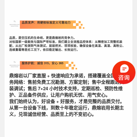
品质发声：用硬核标准定义可靠动力
品质，是空压机的生命线，更是鼎熔岩的竞争力。
对标国家一级能效与国际严苛标准，我们建立全流程品控体系：从精密加工到整机装
配，从出厂检测到气体测试，层层把关、项项核验，确保设备在高温、高湿、高粉尘、
连续重载等恶劣工况下，依旧稳定输出、长效运行。
服务护航：诚信 315，安心 365
鼎熔岩以厂家直服 + 快速响应为承诺，搭建覆盖全国的服
务网络：售前免费工况勘测、方案定制；售中全程跟进安
装调试；售后 7×24 小时技术支持，定期巡检、预防性维
护、正品备件供应，让用户购机无忧、用气安心。
我们始终认为，好设备 + 好服务，才是完整的品质交付。
从第一台设备下线，到数十年稳定运行，鼎熔岩用长期主
义，兑现诚信经营、品质至上的不变初心。